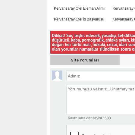
Kervansaray Otel Eleman Alımı
Kervansaray 
Kervansaray Otel İş Başvurusu
Kervansaray Ot
Dikkat! Suç teşkil edecek, yasadışı, tehditkar
düşürücü, kaba, pornografik, ahlaka aykırı, ki
doğan her türlü mali, hukuki, cezai, idari s
olan yorumlar numaralar silindikten sonra o
Site Yorumları
Kalan karakter sayısı :
500