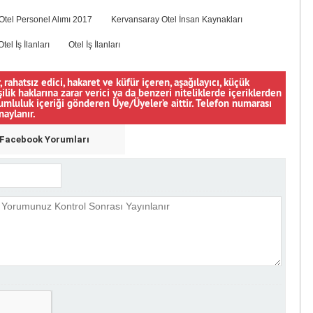
Otel Personel Alımı 2017
Kervansaray Otel İnsan Kaynakları
el İş İlanları
Otel İş İlanları
, rahatsız edici, hakaret ve küfür içeren, aşağılayıcı, küçük
şilik haklarına zarar verici ya da benzeri niteliklerde içeriklerden
orumluluk içeriği gönderen Üye/Üyeler’e aittir. Telefon numarası
naylanır.
Facebook Yorumları