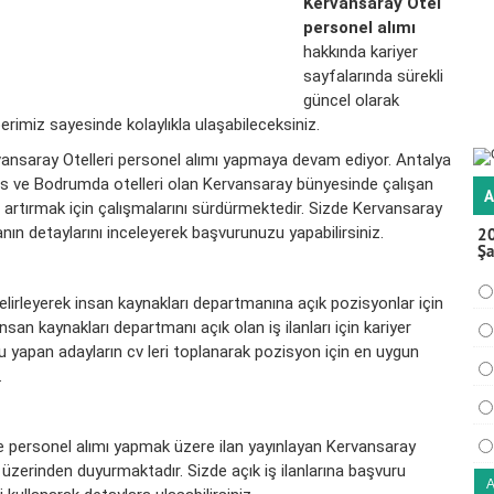
Kervansaray Otel
personel alımı
hakkında kariyer
sayfalarında sürekli
güncel olarak
berimiz sayesinde kolaylıkla ulaşabileceksiniz.
rvansaray Otelleri personel alımı yapmaya devam ediyor. Antalya
is ve Bodrumda otelleri olan Kervansaray bünyesinde çalışan
A
 artırmak için çalışmalarını sürdürmektedir. Sizde Kervansaray
anın detaylarını inceleyerek başvurunuzu yapabilirsiniz.
20
Şa
belirleyerek insan kaynakları departmanına açık pozisyonlar için
insan kaynakları departmanı açık olan iş ilanları için kariyer
şvuru yapan adayların cv leri toplanarak pozisyon için en uygun
.
de personel alımı yapmak üzere ilan yayınlayan Kervansaray
sı üzerinden duyurmaktadır. Sizde açık iş ilanlarına başvuru