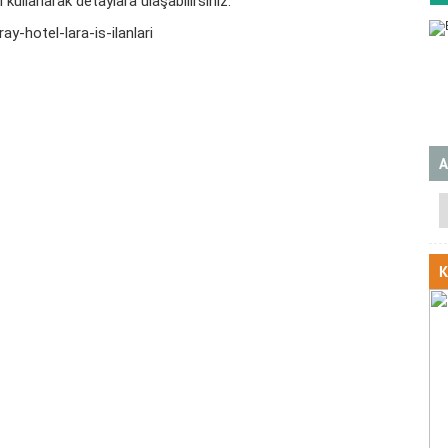
 kullanarak detaylara ulaşabilirsiniz.
-hotel-lara-is-ilanlari
A
K