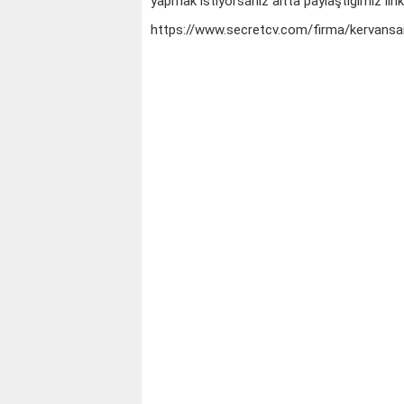
yapmak istiyorsanız altta paylaştığımız linki
https://www.secretcv.com/firma/kervansaray