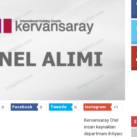
Facebook
Tweetle
Instagram
0
0
0
+1
Kervansaray Otel
E
insan kaynakları
departmanı ihtiyacı