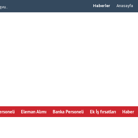
Haberler
Anasayfa
şvu..
IKEA Personel Alımı iş başvurusu yapma..
rsoneli
Eleman Alımı
Banka Personeli
Ek İş fırsatları
Haber