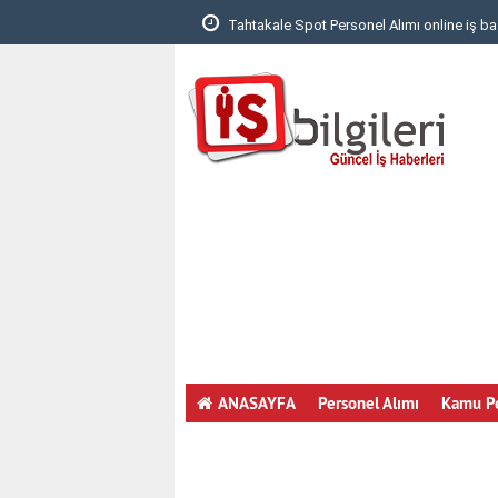
 Yapmak..
Tahtakale Spot Personel Alımı online iş ba
ANASAYFA
Personel Alımı
Kamu Pe