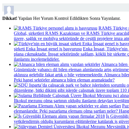
Dikkat!
Yapılan Her Yorum Kontrol Edildikten Sonra Yayınlanır.
RAMS Türkiye pe
Global, şirketleri RAMS Kazakistan ve RAMS Türkiye aracılığı
üzere, sağlık ve mobilya sektöründe de çeşitli projelere imza at
şirketi Enka İnşaat genel iş başvurusu
Enka İnşaat, Türkiye'nin 
plana çıkmaktadır. İnşşat sektöründe sağlam, köklü bir şirkette 
ilanlarını incelemelidirler.
Almanca bilen e
Günümüzde yabancı dil bilen eleman alımlarında artış görünmekt
aklınıza gelebilir fakat artık o bile yetmemektedir. Almanca bilen
Peki hangi sektörler almanca bilen eleman aramaktadır?
düzenleme, bitki dikimi gibi işlerde çalışmak üzere toplam 110 iş
İlkokul mezunu olma şartının olduğu ilanların detayları içeriğim
Paz
elemanlarıdır. Peki pazarlama elemanı olma şartları neler? Hangi
İş Güvenliği
yetkilendirmiş olduğu kurumların eğitimlerine katılarak iş güven