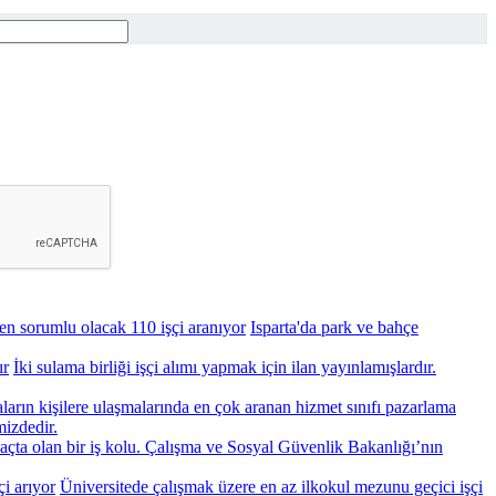
en sorumlu olacak 110 işçi aranıyor
Isparta'da park ve bahçe
ır
İki sulama birliği işçi alımı yapmak için ilan yayınlamışlardır.
rın kişilere ulaşmalarında en çok aranan hizmet sınıfı pazarlama
mizdedir.
vaçta olan bir iş kolu. Çalışma ve Sosyal Güvenlik Bakanlığı’nın
i arıyor
Üniversitede çalışmak üzere en az ilkokul mezunu geçici işçi