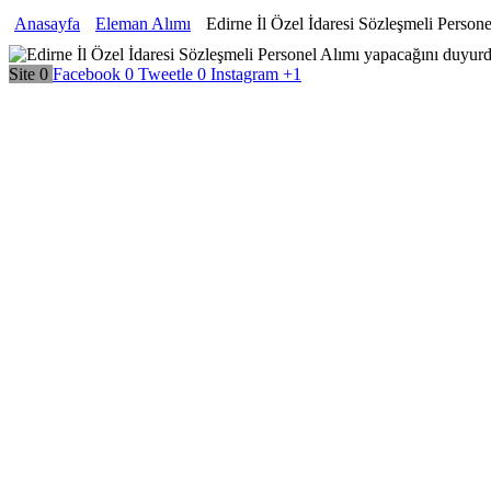
Anasayfa
Eleman Alımı
Edirne İl Özel İdaresi Sözleşmeli Person
Site
0
Facebook
0
Tweetle
0
Instagram
+1