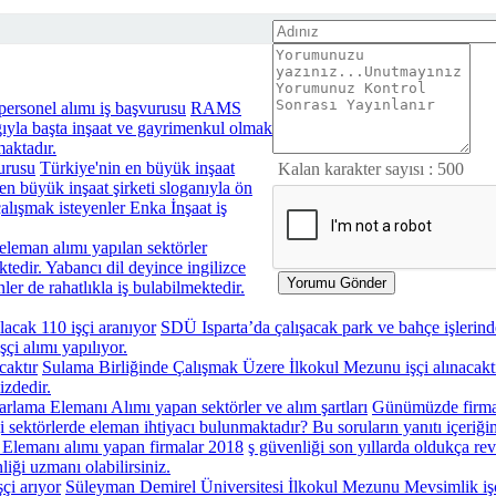
rsonel alımı iş başvurusu
RAMS
yla başta inşaat ve gayrimenkul olmak
maktadır.
Türkiye'nin en büyük inşaat
Kalan karakter sayısı :
500
en büyük inşaat şirketi sloganıyla ön
çalışmak isteyenler Enka İnşaat iş
leman alımı yapılan sektörler
edir. Yabancı dil deyince ingilizce
ler de rahatlıkla iş bulabilmektedir.
SDÜ Isparta’da çalışacak park ve bahçe işlerind
çi alımı yapılıyor.
Sulama Birliğinde Çalışmak Üzere İlkokul Mezunu işçi alınacakt
izdedir.
arlama Elemanı Alımı yapan sektörler ve alım şartları
Günümüzde firmala
 sektörlerde eleman ihtiyacı bulunmaktadır? Bu soruların yanıtı içeriği
 Elemanı alımı yapan firmalar 2018
ş güvenliği son yıllarda oldukça re
liği uzmanı olabilirsiniz.
Süleyman Demirel Üniversitesi İlkokul Mezunu Mevsimlik işç