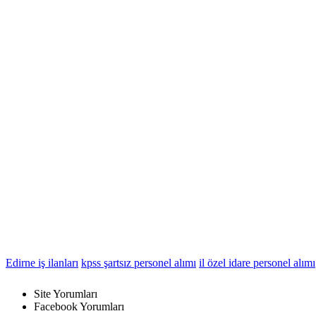
Edirne iş ilanları
kpss şartsız personel alımı
il özel idare personel alımı
Dikkat! Suç teşkil edecek, yasadışı, tehditkar, rahatsız edici, hakaret 
içeriklerden doğan her türlü mali, hukuki, cezai, idari sorumluluk içe
Site Yorumları
Facebook Yorumları