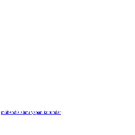
mühendis alımı yapan kurumlar
ve küfür içeren, aşağılayıcı, küçük düşürücü, kaba, pornografik, ahlaka ayk
riği gönderen Üye/Üyeler’e aittir. Telefon numarası olan yorumlar numara