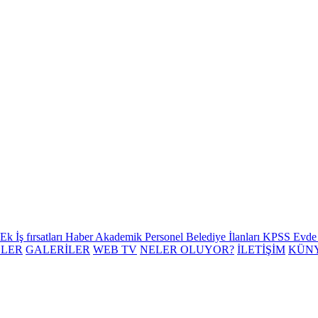
Ek İş fırsatları
Haber
Akademik Personel
Belediye İlanları
KPSS
Evde 
ELER
GALERİLER
WEB TV
NELER OLUYOR?
İLETİŞİM
KÜN