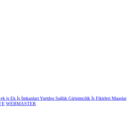
ek iş
Ek İş İmkanları
Yurtdışı
Sağlık
Girişimcilik İş Fikirleri
Maaşlar
YE
WEBMASTER