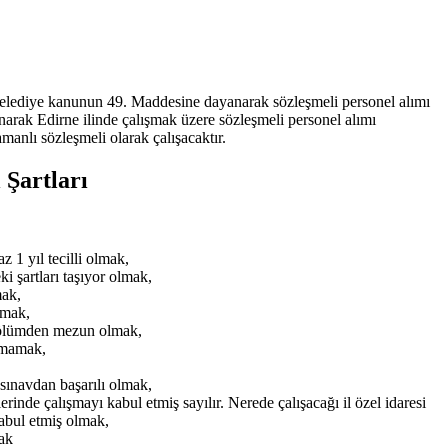
 belediye kanunun 49. Maddesine dayanarak sözleşmeli personel alımı
anarak Edirne ilinde çalışmak üzere sözleşmeli personel alımı
anlı sözleşmeli olarak çalışacaktır.
 Şartları
 1 yıl tecilli olmak,
 şartları taşıyor olmak,
ak,
amak,
bölümden mezun olmak,
almamak,
 sınavdan başarılı olmak,
erinde çalışmayı kabul etmiş sayılır. Nerede çalışacağı il özel idaresi
kabul etmiş olmak,
ak