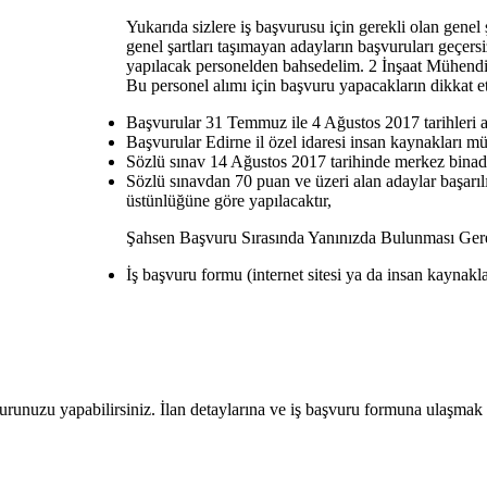
Yukarıda sizlere iş başvurusu için gerekli olan gene
genel şartları taşımayan adayların başvuruları geçersiz
yapılacak personelden bahsedelim. 2 İnşaat Mühendis
Bu personel alımı için başvuru yapacakların dikkat e
Başvurular 31 Temmuz ile 4 Ağustos 2017 tarihleri a
Başvurular Edirne il özel idaresi insan kaynakları m
Sözlü sınav 14 Ağustos 2017 tarihinde merkez binada
Sözlü sınavdan 70 puan ve üzeri alan adaylar başarılı
üstünlüğüne göre yapılacaktır,
Şahsen Başvuru Sırasında Yanınızda Bulunması Ger
İş başvuru formu (internet sitesi ya da insan kaynak
şvurunuzu yapabilirsiniz. İlan detaylarına ve iş başvuru formuna ulaşmak