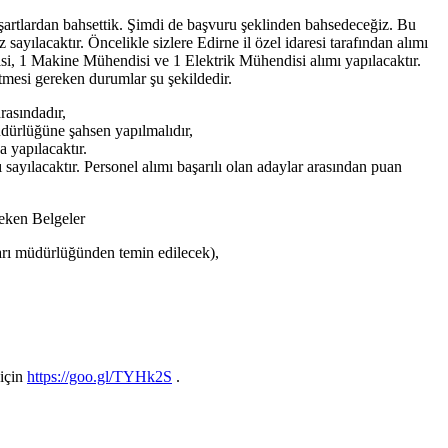
l şartlardan bahsettik. Şimdi de başvuru şeklinden bahsedeceğiz. Bu
 sayılacaktır. Öncelikle sizlere Edirne il özel idaresi tarafından alımı
i, 1 Makine Mühendisi ve 1 Elektrik Mühendisi alımı yapılacaktır.
tmesi gereken durumlar şu şekildedir.
rasındadır,
üdürlüğüne şahsen yapılmalıdır,
 yapılacaktır.
 sayılacaktır. Personel alımı başarılı olan adaylar arasından puan
eken Belgeler
ları müdürlüğünden temin edilecek),
 için
https://goo.gl/TYHk2S
.