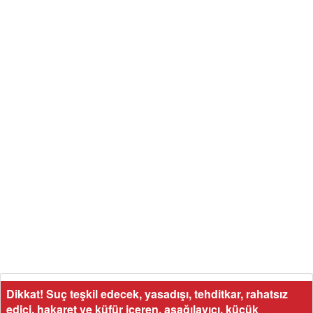
Dikkat! Suç teşkil edecek, yasadışı, tehditkar, rahatsız
edici, hakaret ve küfür içeren, aşağılayıcı, küçük