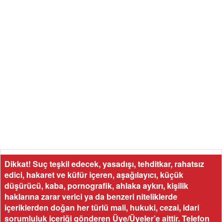
Dikkat! Suç teşkil edecek, yasadışı, tehditkar, rahatsız
edici, hakaret ve küfür içeren, aşağılayıcı, küçük
düşürücü, kaba, pornografik, ahlaka aykırı, kişilik
haklarına zarar verici ya da benzeri niteliklerde
içeriklerden doğan her türlü mali, hukuki, cezai, idari
sorumluluk içeriği gönderen Üye/Üyeler’e aittir. Telefon