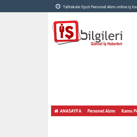
 Yapmak..
Tahtakale Spot Personel Alımı online iş ba
ANASAYFA
Personel Alımı
Kamu Pe