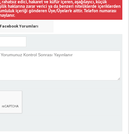
, rahatsız edici, hakaret ve küfür içeren, aşağılayıcı, küçük
şilik haklarına zarar verici ya da benzeri niteliklerde içeriklerden
orumluluk içeriği gönderen Üye/Üyeler’e aittir. Telefon numarası
naylanır.
Facebook Yorumları