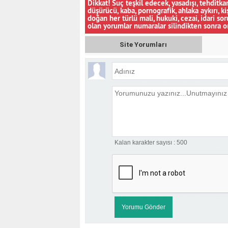
Dikkat! Suç teşkil edecek, yasadışı, tehditkar
düşürücü, kaba, pornografik, ahlaka aykırı, ki
doğan her türlü mali, hukuki, cezai, idari s
olan yorumlar numaralar silindikten sonra o
Site Yorumları
Kalan karakter sayısı :
500