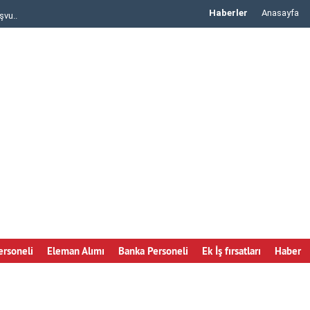
Haberler
Anasayfa
şvu..
IKEA Personel Alımı iş başvurusu yapma..
rsoneli
Eleman Alımı
Banka Personeli
Ek İş fırsatları
Haber