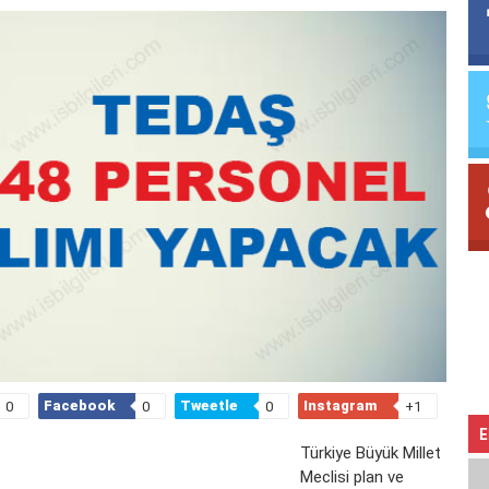
Facebook
Tweetle
Instagram
0
0
0
+1
E
Türkiye Büyük Millet
Meclisi plan ve