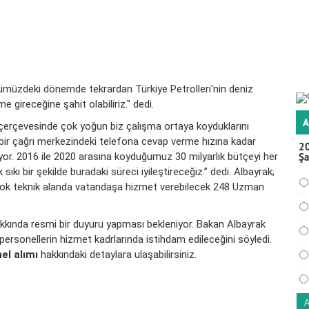
müzdeki dönemde tekrardan Türkiye Petrolleri'nin deniz
 gireceğine şahit olabiliriz." dedi.
A
i çerçevesinde çok yoğun biz çalışma ortaya koyduklarını
 bir çağrı merkezindeki telefona cevap verme hızına kadar
20
yor. 2016 ile 2020 arasına koyduğumuz 30 milyarlık bütçeyi her
Şa
 sıkı bir şekilde buradaki süreci iyileştireceğiz.” dedi. Albayrak;
ok teknik alanda vatandaşa hizmet verebilecek 248 Uzman
kında resmi bir duyuru yapması bekleniyor. Bakan Albayrak
personellerin hizmet kadrlarında istihdam edileceğini söyledi.
el alımı
hakkındaki detaylara ulaşabilirsiniz.