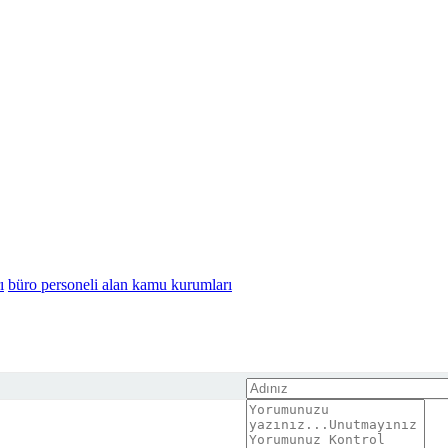
ı
büro personeli alan kamu kurumları
ve küfür içeren, aşağılayıcı, küçük düşürücü, kaba, pornografik, ahlaka ayk
riği gönderen Üye/Üyeler’e aittir. Telefon numarası olan yorumlar numara