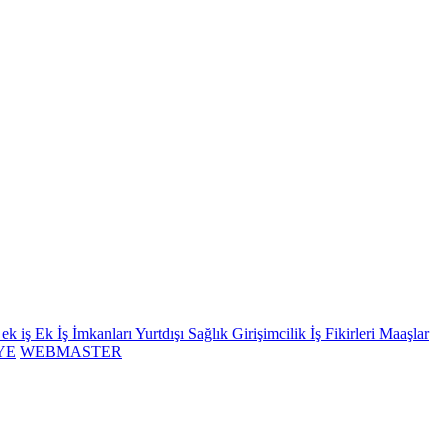
ek iş
Ek İş İmkanları
Yurtdışı
Sağlık
Girişimcilik İş Fikirleri
Maaşlar
YE
WEBMASTER