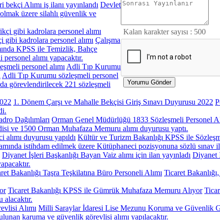
ri bekçi Alımı iş ilanı yayınlandı
Devlet
olmak üzere silahlı güvenlik ve
Kalan karakter sayısı :
500
i gibi kadrolara personel alımı
Çalışma
mında KPSS ile Temizlik, Bahçe
i personel alımı yapacaktır.
Adli Tıp Kurumu
ı
Adli Tıp Kurumu sözleşmeli personel
da görevlendirilecek 221 sözleşmeli
1. Dönem Çarşı ve Mahalle Bekçisi Giriş Sınavı Duyurusu 2022
P
di.
Orman Genel Müdürlüğü 1833 Sözleşmeli Personel Al
si ve 1500 Orman Muhafaza Memuru alımı duyurusu yaptı.
Kültür ve Turizm Bakanlığı KPSS ile Sözleşm
amında istihdam edilmek üzere Kütüphaneci pozisyonuna sözlü sınav ile
Diyanet İşleri Başkanlığı Bayan Vaiz alımı için ilan yayınladı
Diyanet 
apacaktır.
aret Bakanlığı Taşra Teşkilatına Büro Personeli Alımı
Ticaret Bakanlığı
Ticaret Bakanlığı KPSS ile Gümrük Muhafaza Memuru Alıyor
Tica
 alacaktır.
Milli Saraylar İdaresi Lise Mezunu Koruma ve Güvenlik G
lunan karuma ve güvenlik görevlisi alımı yapılacaktır.