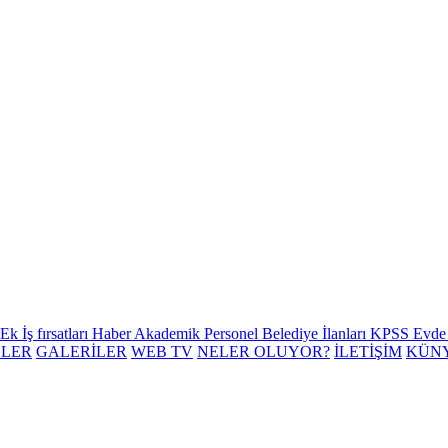
Ek İş fırsatları
Haber
Akademik Personel
Belediye İlanları
KPSS
Evde 
ELER
GALERİLER
WEB TV
NELER OLUYOR?
İLETİŞİM
KÜN