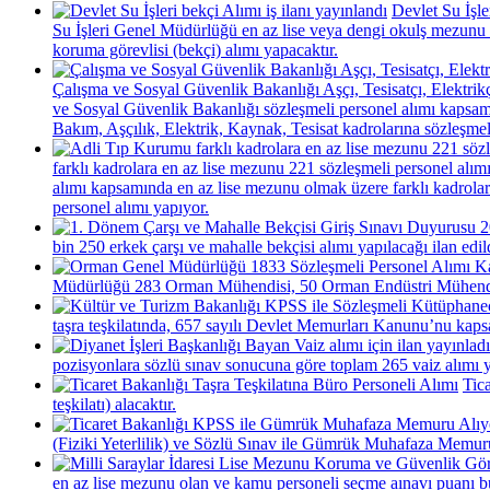
Devlet Su İşle
Su İşleri Genel Müdürlüğü en az lise veya dengi okulş mezunu 
koruma görevlisi (bekçi) alımı yapacaktır.
Çalışma ve Sosyal Güvenlik Bakanlığı Aşçı, Tesisatçı, Elektrikç
ve Sosyal Güvenlik Bakanlığı sözleşmeli personel alımı kapsa
Bakım, Aşçılık, Elektrik, Kaynak, Tesisat kadrolarına sözleşmel
farklı kadrolara en az lise mezunu 221 sözleşmeli personel alım
alımı kapsamında en az lise mezunu olmak üzere farklı kadrolar
personel alımı yapıyor.
bin 250 erkek çarşı ve mahalle bekçisi alımı yapılacağı ilan edil
Müdürlüğü 283 Orman Mühendisi, 50 Orman Endüstri Mühendi
taşra teşkilatında, 657 sayılı Devlet Memurları Kanunu’nu kaps
pozisyonlara sözlü sınav sonucuna göre toplam 265 vaiz alımı y
Tic
teşkilatı) alacaktır.
(Fiziki Yeterlilik) ve Sözlü Sınav ile Gümrük Muhafaza Memuru
en az lise mezunu olan ve kamu personeli seçme aınavı puanı bu