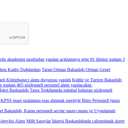
olis akademisi tarafından yapılan açıklamaya göre 81 ilimize toplam 3
ımı Kadro Dağılımları
Tarım Orman Bakanlığı Orman Genel
eli Kütüphaneci alımı duyurusu yapıldı
Kültür ve Turizm Bakanlığı
 toplam 465 sözleşmeli personel alımı yapılacaktır.
İşleri Başkanlığı Taşra Teşkilatında münhal bulunan sözleşmeli
, KPSS puan sıralaması esas alınmak suretiyle Büro Personeli (taşra
ret Bakanlığı, Kamu personeli seçme sınavı puanı ve Uygulamalı
örevlisi Alımı
Milli Saraylar İdaresi Başkanlığında çalıştırılmak üzere