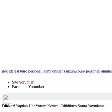
göç idaresi büro personeli alımı
önlisans mzunu büro personeli alımlar
Dikkat! Suç teşkil edecek, yasadışı, tehditkar, rahatsız edici, hakaret 
içeriklerden doğan her türlü mali, hukuki, cezai, idari sorumluluk içe
Site Yorumları
Facebook Yorumları
Dikkat!
Yapılan Her Yorum Kontrol Edildikten Sonra Yayınlanır.