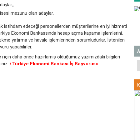
daylar,,
isesi mezunu olan adaylar,
ak istihdam edeceği personellerden müşterilerine en iyi hizmeti
i Türkiye Ekonomi Bankassında hesap açma kapama işlemlerini,
a çekme yatırma ve havale işlemlerinden sorumludurlar. İstenilen
uru yapabilirler.
A
mı
için daha önce hazırlamış olduğumuz yazımızdaki bilgileri
iniz.
/Türkiye Ekonomi Bankası İş Başvurusu
K