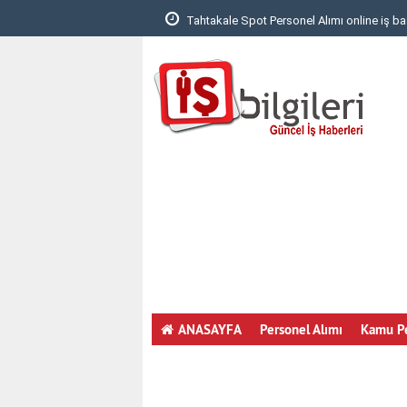
 Yapmak..
Tahtakale Spot Personel Alımı online iş ba
ANASAYFA
Personel Alımı
Kamu Pe