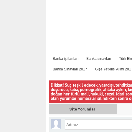
Banka iş ilanları
Banka sınavları
Türk Eko
Banka Sınavları 2017
Gişe Yetkilisi Alımı 201
Dikkat! Suç teşkil edecek, yasadışı, tehditkar
düşürücü, kaba, pornografik, ahlaka aykırı, ki
doğan her türlü mali, hukuki, cezai, idari s
olan yorumlar numaralar silindikten sonra o
Site Yorumları