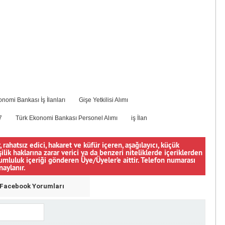
nomi Bankası İş İlanları
Gişe Yetkilisi Alımı
7
Türk Ekonomi Bankası Personel Alımı
iş İlan
, rahatsız edici, hakaret ve küfür içeren, aşağılayıcı, küçük
şilik haklarına zarar verici ya da benzeri niteliklerde içeriklerden
orumluluk içeriği gönderen Üye/Üyeler’e aittir. Telefon numarası
naylanır.
Facebook Yorumları