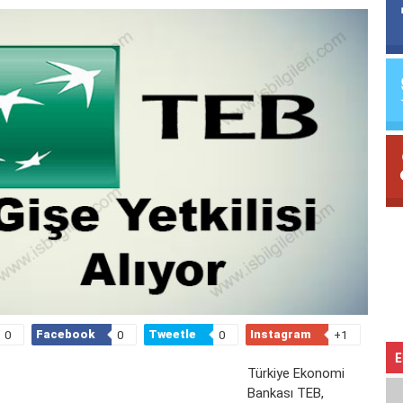
Facebook
Tweetle
Instagram
0
0
0
+1
E
Türkiye Ekonomi
Bankası TEB,