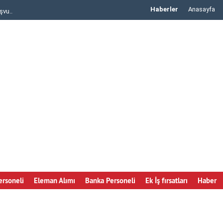
Haberler
Anasayfa
şvu..
IKEA Personel Alımı iş başvurusu yapma..
rsoneli
Eleman Alımı
Banka Personeli
Ek İş fırsatları
Haber