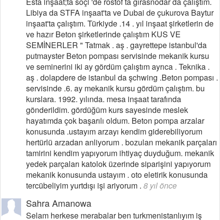
Esta inşaat;ta soçi 'de rostof ta gırasnodar da çalıştım.
Libiya da STFA inşaat'ta ve Dubai de çukurova Baytur
inşaat'ta çalıştım. Türkiyde .14 . yıl inşaat şirketlerin de
ve hazır Beton şirketlerinde çalıştım KUS VE
SEMİNERLER " Tatmak . aş . gayrettepe istanbul'da
putmayster Beton pompası servisinde mekanik kursu
ve seminerini iki ay gördüm çalıştım ayrıca . Teknika .
aş . dolapdere de istanbul da şchwing .Beton pompası .
servisinde .6. ay mekanik kursu gördüm çalıştım. bu
kurslara. 1992. yılında. mesa inşaat tarafında
gönderildim. gördüğüm kurs sayesinde meslek
hayatımda çok başarılı oldum. Beton pompa arzalar
konusunda .ustayım arzayı kendim giderebiliyorum
hertürlü arzadan anliyorum . bozulan mekanik parçaları
tamirini kendim yapıyorum ihtiyaç duyduğum. mekanik
yedek parçaları katolok üzerinde siparişini yapıyorum
mekanik konusunda ustayım . oto eletirik konusunda
tercübeliyim yurtdışı işi ariyorum .
8 yıl önce
Sahra Amanowa
Selam herkese merabalar ben turkmenistanlıyım iş