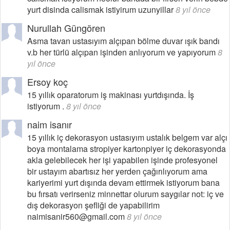
yurt disinda calismak istiyirum uzunyillar
8 yıl önce
Nurullah Güngören
Asma tavan ustasıyım alçıpan bölme duvar ışık bandı
v.b her türlü alçıpan işinden anlıyorum ve yapıyorum
8
yıl önce
Ersoy koç
15 yıllık oparatorum iş makinası yurtdışında. İş
istiyorum .
8 yıl önce
naim isanır
15 yıllık iç dekorasyon ustasıyım ustalık belgem var alçı
boya montalama stropiyer kartonpiyer iç dekorasyonda
akla gelebilecek her işi yapabilen işinde profesyonel
bir ustayım abartısız her yerden çağırılıyorum ama
kariyerimi yurt dışında devam ettirmek istiyorum bana
bu fırsatı verirseniz minnettar olurum saygılar not: iç ve
dış dekorasyon şefliği de yapabilirim
naimisanir560@gmail.com
8 yıl önce