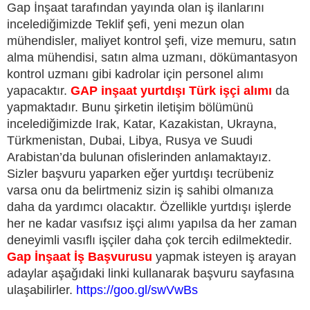
Gap İnşaat tarafından yayında olan iş ilanlarını
incelediğimizde Teklif şefi, yeni mezun olan
mühendisler, maliyet kontrol şefi, vize memuru, satın
alma mühendisi, satın alma uzmanı, dökümantasyon
kontrol uzmanı gibi kadrolar için personel alımı
yapacaktır.
GAP inşaat yurtdışı Türk işçi alımı
da
yapmaktadır. Bunu şirketin iletişim bölümünü
incelediğimizde Irak, Katar, Kazakistan, Ukrayna,
Türkmenistan, Dubai, Libya, Rusya ve Suudi
Arabistan’da bulunan ofislerinden anlamaktayız.
Sizler başvuru yaparken eğer yurtdışı tecrübeniz
varsa onu da belirtmeniz sizin iş sahibi olmanıza
daha da yardımcı olacaktır. Özellikle yurtdışı işlerde
her ne kadar vasıfsız işçi alımı yapılsa da her zaman
deneyimli vasıflı işçiler daha çok tercih edilmektedir.
Gap İnşaat İş Başvurusu
yapmak isteyen iş arayan
adaylar aşağıdaki linki kullanarak başvuru sayfasına
ulaşabilirler.
https://goo.gl/swVwBs