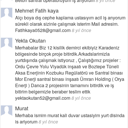
Beton santral operatörüyüm iş arıyorum
8 yıl önce
Mehmet Fatih kaya
Alçı boya dış cephe kaplama ustasıyım acil iş arıyorum
sürekli olarak sizinle çalışmak isterim Mail adresim.
Fatihkaya0528@gmail.com
8 yıl önce
Yekta Okutan
Merhabalar Biz 12 kisilik demirci ekibiyiz Karadeniz
bölgesinde birçok proje bitirdik.Arkadslarimizla
yurtdışında çalışmak istiyoruz , Çalıştığımız projeler :
Ordu Çevre Yolu Viyadük inşaatı ve Boztepe Tüneli
Aksa Enerjinin Kozbuku Regülatörü ve Santral binası
Mor Enerji santral binası inşaatı Ümran Holding ( Orya
Enerji ) Darıca 2 projesinin tamamını bitirdik ve iş
bitirim belgemizle beraber teslim ettik
yektaokutan52@gmail.com
8 yıl önce
Murat
Merhaba ismim murat kali duvar ustasiyim yurt disinda
is ariyorum
8 yıl önce