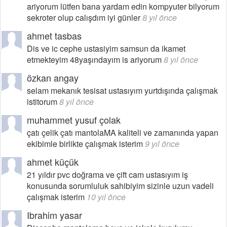
ariyorum lütfen bana yardam edin kompyuter bilyorum
sekroter olup calışdım iyi günler
8 yıl önce
ahmet tasbas
Dis ve ic cephe ustasiyim samsun da ikamet
etmekteyim 48yaşındayım is ariyorum
8 yıl önce
özkan angay
selam mekanık tesisat ustasıyım yurtdışında çalışmak
istitorum
8 yıl önce
muhammet yusuf çolak
çatı çelik çatı mantolaMA kaliteli ve zamanında yapan
ekibimle birlikte çalışmak isterim
9 yıl önce
ahmet küçük
21 yıldır pvc doğrama ve çift cam ustasıyım iş
konusunda sorumluluk sahibiyim sizinle uzun vadeli
çalışmak isterim
10 yıl önce
Ibrahim yasar