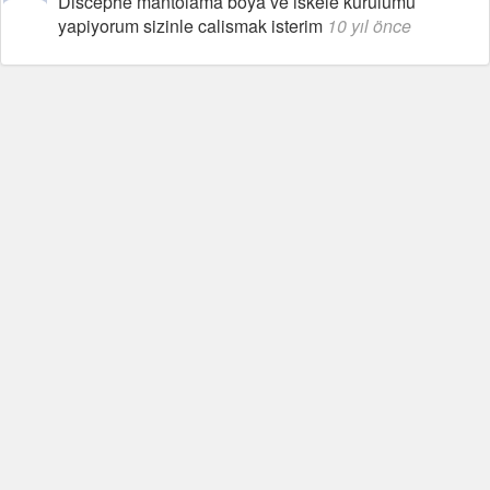
Discephe mantolama boya ve iskele kurulumu
yapiyorum sizinle calismak isterim
10 yıl önce