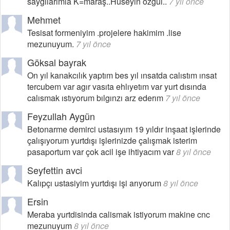
saygılarımla K=maraş..Hüseyin özgül..
7 yıl önce
Mehmet
Tesisat formeniyim .projelere hakimim .lise
mezunuyum.
7 yıl önce
Göksal bayrak
On yıl kanakcılık yaptım bes yıl ınsatda calıstım ınsat
tercubem var agır vasıta ehlıyetım var yurt dısında
calısmak ıstıyorum bılgınzı arz ederım
7 yıl önce
Feyzullah Aygün
Betonarme demirci ustasıyım 19 yıldır inşaat işlerinde
çalışıyorum yurtdışı işlerinizde çalışmak isterim
pasaportum var çok acil işe ihtiyacım var
8 yıl önce
Seyfettin avci
Kalıpçı ustasiyim yurtdışı işi arıyorum
8 yıl önce
Ersin
Meraba yurtdisinda calismak istiyorum makine cnc
mezunuyum
8 yıl önce