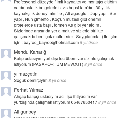
Profesyonel düzeyde filmli kaynakcı ve montajcı ekibim
vardır ustalık belgelerimiz v.s hepsi tam'dır . 30 yıllık
kaynakçılık deneyimim ile , Ali agaoglu , Dap yapı , Sur
yapı , Nuh çimento , Koç'un müzesi gibi önemli
projelerde usta başı , formen v.s gibi yer aldım .
Sizlerinde arasında yer almak ve sizlerle birlikte
çalışmakda beni çok mutlu eder . Saygılarımla :) iletişim
için : bayroo_bayroo@hotmail.com
8 yıl önce
Mendu Kanarığ
Kalıp ustasıyım yurt dışı tecrübem var sizinle çalışmak
istiyorum (PASAPORTUM MEVCUT)
8 yıl önce
yılmazçetin
Soğuk demirçiyim
8 yıl önce
Ferhat Yılmaz
Ahşap kalıpçı ustasıyım acil işe ihtiyacım var
yurtdışında çalışmak istiyorum 05467650417
8 yıl önce
Ali gunbey