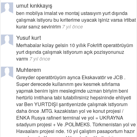
umut kırıkkayış
ben mobilya imalat ve montaj ustasıyım yurt dışında
çalışmak istiyoru bu kıriterime uyacak işiniz varsa irtibat
kurar sanız sevinirim
7 yıl önce
Yusuf kurt
Merhabalar kolay gelsin 10 yıllık Fokrlift operatörüyüm
yurt dışında çalışmak istiyorum açık pozisyonunuz
varmı
7 yıl önce
Muhterem
Gıreyder operatörüyüm ayrıca Ekskavatör ve JCB .
Super derecede kullanırım şev kesmek sıfırlama
yapmak benim işim meslegimde uzman biriyim beni
hertürlü imtihana tabi tutabilirsiniz hepsininde ehliyeti
var Ben YURTDIŞI şantiyenizde çalışmak istiyorum
daha önce .MTG. kazakistan yol ve konut projesi /
ENKA Rusya rafineri terminal ve yol = UKRAYNA
sıtadyum projesi + Ve .POLİMEKS. Türkmenistan yol ve
Havaalanı projesi nde. 10 yıl çalıştım pasaportum hazır