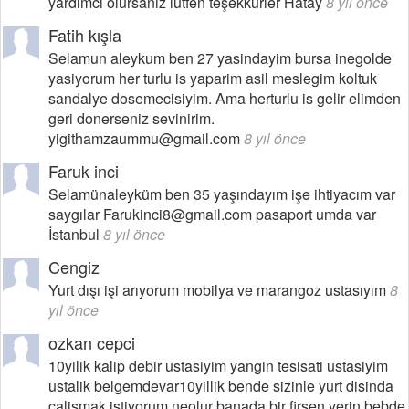
yardımcı olursaniz lütfen teşekkürler Hatay
8 yıl önce
Fatih kışla
Selamun aleykum ben 27 yasindayim bursa inegolde
yasiyorum her turlu is yaparim asil meslegim koltuk
sandalye dosemecisiyim. Ama herturlu is gelir elimden
geri donerseniz sevinirim.
yigithamzaummu@gmail.com
8 yıl önce
Faruk inci
Selamünaleyküm ben 35 yaşındayım işe ihtiyacım var
saygılar Farukinci8@gmail.com pasaport umda var
İstanbul
8 yıl önce
Cengiz
Yurt dışı işi arıyorum mobilya ve marangoz ustasıyım
8
yıl önce
ozkan cepci
10yilik kalip debir ustasiyim yangin tesisati ustasiyim
ustalik belgemdevar10yillik bende sizinle yurt disinda
calismak istiyorum neolur banada bir firsen verin bebde