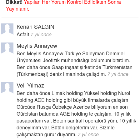
Dikkat!
Yapılan Her Yorum Kontrol Edildikten Sonra
Yayınlanır.
Kenan SALGIN
Asfalt
7 yıl önce
Meylis Annayew
Ben Meylis Annayew Türkiye Süleyman Demir el
Ünýersitesi Jeofizik mühendisligi bölümüni bitirdim.
Ben daha önce Gaap inşaat şirketinde Türkmenistan
(Türkmenbaşi) deniz limaninda çalişdim.
7 yıl önce
Veli Yılmaz
Ben daha önce Limak holding Yüksel holding Nurol
holding AGE holding gibi büyük firmalarda çalıştım
Gürcüce Rusça Özbekçe Azerice biliyorum en son
Gürcistan batumda AGE holding te çalıştım. 10 yıllık
pasaportum var. Beton santrali operatörü yüm. 10 yıllık
deneyimim var. Bütün belgelerim var. Sizinle
çalışmaktan gurur duyarım.
7 yıl önce