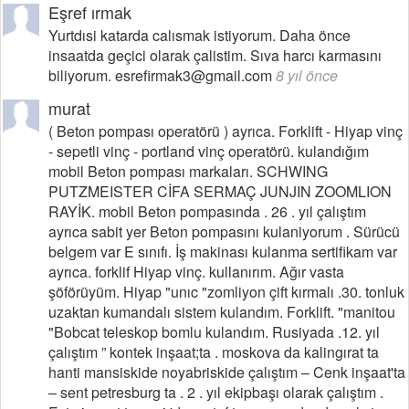
Eşref ırmak
Yurtdısi katarda calısmak istiyorum. Daha önce
insaatda geçici olarak çalistim. Sıva harcı karmasını
biliyorum. esrefirmak3@gmail.com
8 yıl önce
murat
( Beton pompası operatörü ) ayrıca. Forklift - Hiyap vinç
- sepetli vinç - portland vinç operatörü. kulandığım
mobil Beton pompası markaları. SCHWING
PUTZMEISTER CİFA SERMAÇ JUNJIN ZOOMLION
RAYİK. mobil Beton pompasında . 26 . yıl çalıştım
ayrıca sabit yer Beton pompasını kulaniyorum . Sürücü
belgem var E sınıfı. İş makinası kulanma sertifikam var
ayrıca. forklif Hiyap vinç. kullanırım. Ağır vasta
şöförüyüm. Hiyap "unıc "zomliyon çift kırmalı .30. tonluk
uzaktan kumandalı sistem kulandım. Forklift. "manitou
"Bobcat teleskop bomlu kulandım. Rusiyada .12. yıl
çalıştım ” kontek inşaat;ta . moskova da kalingırat ta
hanti mansiskide noyabriskide çalıştım – Cenk inşaat'ta
– sent petresburg ta . 2 . yıl ekipbaşı olarak çalıştım .